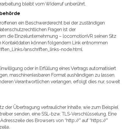
rarbeitung bleibt vom Widerruf unberührt.
sbehörde
troffenen ein Beschwerderecht bei der zuständigen
atenschutzrechtlichen Fragen ist der
em die Einzelunternehmung – locomotionVR seinen Sitz
eren Kontaktdaten können folgendem Link entnommen
ften_Links/anschriften_links-node.html.
inwilligung oder in Erfüllung eines Vertrags automatisiert
ngigen, maschinenlesbaren Format aushändigen zu lassen.
nderen Verantwortlichen verlangen, erfolgt dies nur, soweit
z der Übertragung vertraulicher Inhalte, wie zum Beispiel
etreiber senden, eine SSL-bzw. TLS-Verschlüsselung. Eine
Adresszeile des Browsers von “http://” auf “https://”
eile.