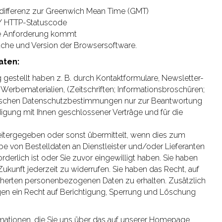
differenz zur Greenwich Mean Time (GMT)
s / HTTP-Statuscode
ie Anforderung kommt
che und Version der Browsersoftware.
aten:
estellt haben z. B. durch Kontaktformulare, Newsletter-
Werbematerialien, (Zeitschriften; Informationsbroschüren;
utschen Datenschutzbestimmungen nur zur Beantwortung
gung mit Ihnen geschlossener Verträge und für die
itergegeben oder sonst übermittelt, wenn dies zum
e von Bestelldaten an Dienstleister und/oder Lieferanten
rderlich ist oder Sie zuvor eingewilligt haben. Sie haben
 Zukunft jederzeit zu widerrufen. Sie haben das Recht, auf
icherten personenbezogenen Daten zu erhalten. Zusätzlich
n ein Recht auf Berichtigung, Sperrung und Löschung
mationen, die Sie uns über das auf unserer Homepage