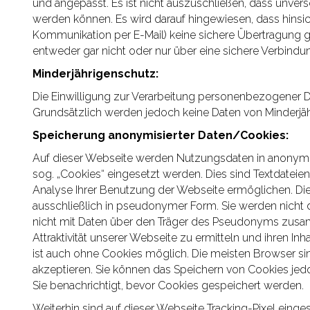
und angepasst. Es ist nicht auszuschließen, dass unver
werden können. Es wird darauf hingewiesen, dass hinsich
Kommunikation per E-Mail) keine sichere Übertragung ge
entweder gar nicht oder nur über eine sichere Verbindu
Minderjährigenschutz:
Die Einwilligung zur Verarbeitung personenbezogener Dat
Grundsätzlich werden jedoch keine Daten von Minderjä
Speicherung anonymisierter Daten/Cookies:
Auf dieser Webseite werden Nutzungsdaten in anonymi
sog. „Cookies“ eingesetzt werden. Dies sind Textdateie
Analyse Ihrer Benutzung der Webseite ermöglichen. Di
ausschließlich in pseudonymer Form. Sie werden nicht d
nicht mit Daten über den Träger des Pseudonyms zusa
Attraktivität unserer Webseite zu ermitteln und ihren In
ist auch ohne Cookies möglich. Die meisten Browser sin
akzeptieren. Sie können das Speichern von Cookies jedo
Sie benachrichtigt, bevor Cookies gespeichert werden.
Weiterhin sind auf dieser Webseite Tracking-Pixel einges